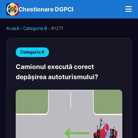
Chestionare DGPCI
Acasă
›
Categoria B
› #1271
Categoria B
Camionul execută corect
depăşirea autoturismului?