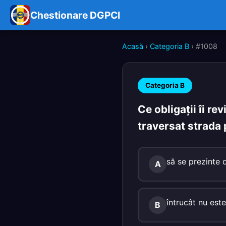
Chestionare DGPCI
Acasă
›
Categoria B
› #1008
Categoria B
Ce obligații îi r
traversat strada
să se prezinte 
A
întrucât nu este
B