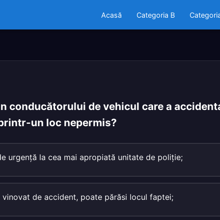
Acasă
Categoria B
Categori
evin conducătorului de vehicul care a accident
 printr-un loc nepermis?
de urgenţă la cea mai apropiată unitate de poliţie;
 vinovat de accident, poate părăsi locul faptei;