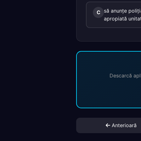
să anunţe poliţi
C
apropiată unitat
Descarcă apli
Anterioară