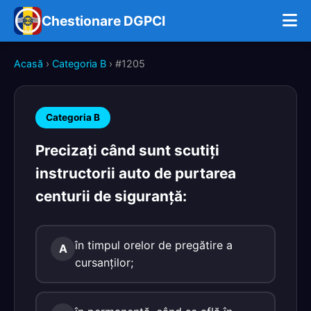
Chestionare DGPCI
Acasă
›
Categoria B
› #1205
Categoria B
Precizaţi când sunt scutiţi
instructorii auto de purtarea
centurii de siguranţă:
în timpul orelor de pregătire a
A
cursanţilor;