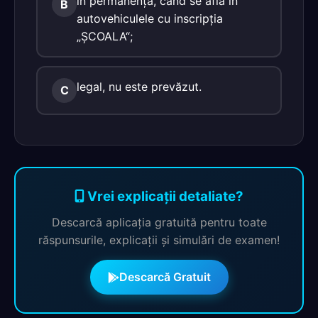
în permanenţă, când se află în
B
autovehiculele cu inscripţia
„ŞCOALA“;
legal, nu este prevăzut.
C
Vrei explicații detaliate?
Descarcă aplicația gratuită pentru toate
răspunsurile, explicații și simulări de examen!
Descarcă Gratuit