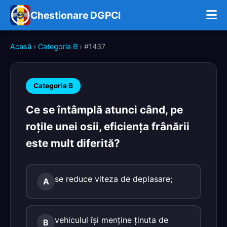
Chestionare DGPCI
Acasă
›
Categoria B
› #1437
Categoria B
Ce se întâmplă atunci când, pe
roţile unei osii, eficienţa frânării
este mult diferită?
se reduce viteza de deplasare;
A
vehiculul îşi menţine ţinuta de
B