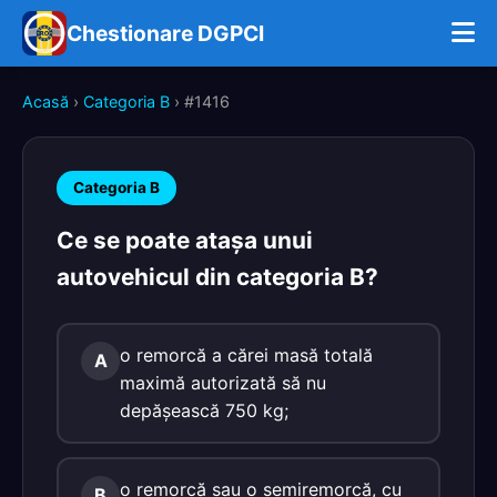
Chestionare DGPCI
Acasă
›
Categoria B
› #1416
Categoria B
Ce se poate ataşa unui
autovehicul din categoria B?
o remorcă a cărei masă totală
A
maximă autorizată să nu
depăşească 750 kg;
o remorcă sau o semiremorcă, cu
B