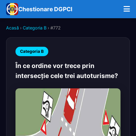
Chestionare DGPCI
Acasă
›
Categoria B
› #772
Categoria B
În ce ordine vor trece prin
intersecţie cele trei autoturisme?