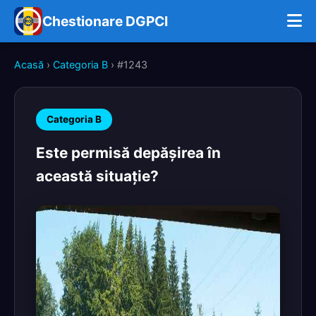
Chestionare DGPCI
Acasă
›
Categoria B
› #1243
Categoria B
Este permisă depăşirea în
această situaţie?