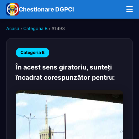
Chestionare DGPCI
Acasă
›
Categoria B
› #1493
Categoria B
În acest sens giratoriu, sunteţi
încadrat corespunzător pentru: