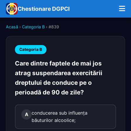
Chestionare DGPCI
Acasă
›
Categoria B
› #839
Categoria B
Care dintre faptele de mai jos
atrag suspendarea exercitării
dreptului de conduce pe o
perioadă de 90 de zile?
conducerea sub influenţa
A
băuturilor alcoolice;