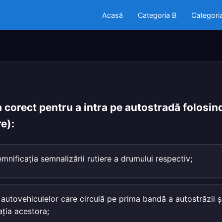
Acasă
Categoria B
Categori
 corect pentru a intra pe autostradă folosin
e):
mnificaţia semnalizării rutiere a drumului respectiv;
autovehiculelor care circulă pe prima bandă a autostrăzii şi 
laţia acestora;