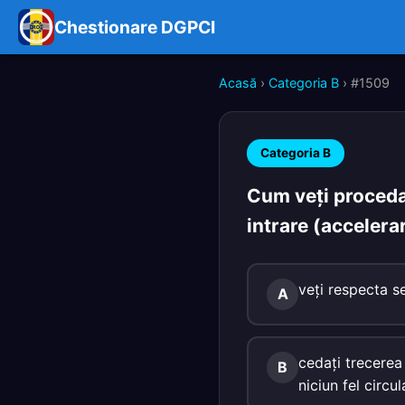
Chestionare DGPCI
Acasă
›
Categoria B
› #1509
Categoria B
Cum veţi proceda
intrare (accelerar
veţi respecta se
A
cedaţi trecerea 
B
niciun fel circu