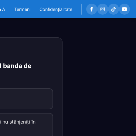
a A
Termeni
Confidențialitate
d banda de
nu stânjeniţi în