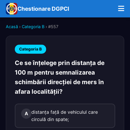
Chestionare DGPCI
Acasă
›
Categoria B
› #557
Categoria B
Ce se înţelege prin distanţa de
100 m pentru semnalizarea
schimbării direcţiei de mers în
afara localităţii?
distanţa faţă de vehiculul care
A
circulă din spate;