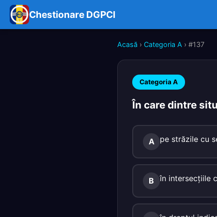
Chestionare DGPCI
Acasă
›
Categoria A
› #137
Categoria A
În care dintre sit
pe străzile cu s
A
în intersecţiile 
B