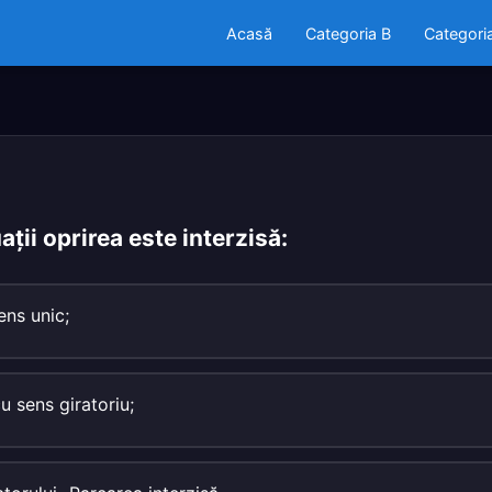
Acasă
Categoria B
Categori
uaţii oprirea este interzisă:
ens unic;
cu sens giratoriu;