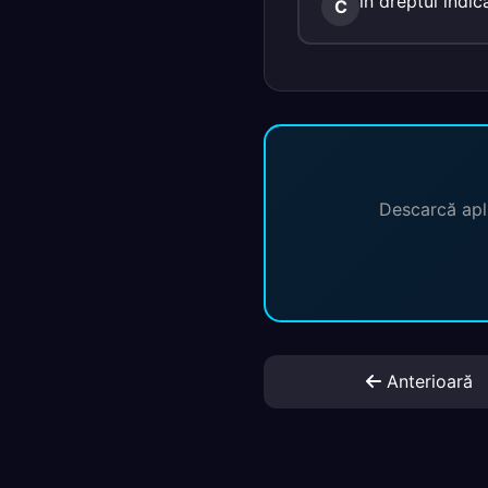
în dreptul indic
C
Descarcă apli
Anterioară