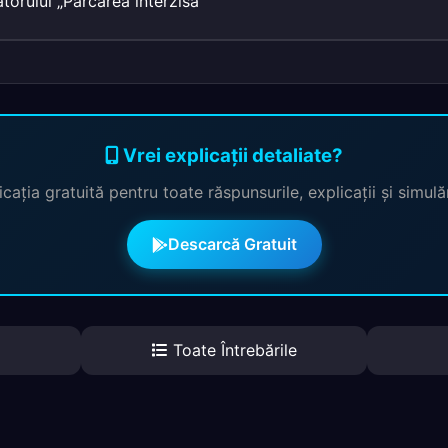
atorului „Parcarea interzisă
Vrei explicații detaliate?
cația gratuită pentru toate răspunsurile, explicații și simul
Descarcă Gratuit
Toate Întrebările