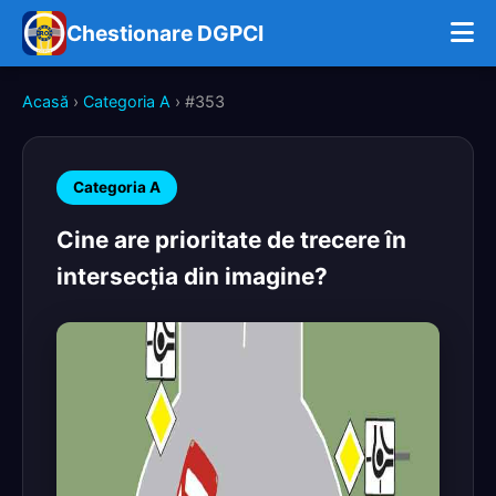
Chestionare DGPCI
Acasă
›
Categoria A
› #353
Categoria A
Cine are prioritate de trecere în
intersecţia din imagine?