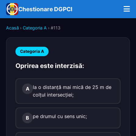
Chestionare DGPCI
Acasă
›
Categoria A
› #113
Categoria A
Oprirea este interzisă:
la o distanţă mai mică de 25 m de
A
colţul intersecţiei;
pe drumul cu sens unic;
B