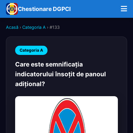
Chestionare DGPCI
Acasă
›
Categoria A
› #133
Categoria A
Care este semnificaţia
indicatorului însoţit de panoul
adiţional?