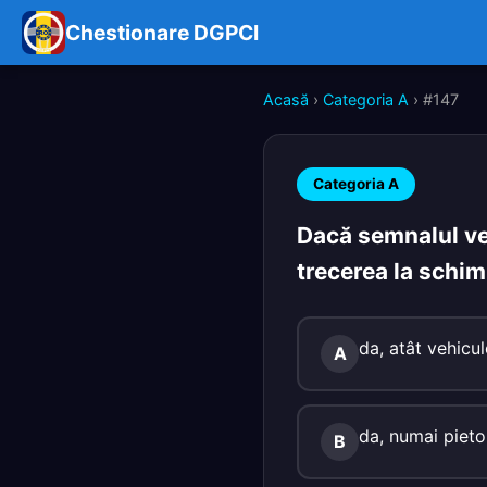
Chestionare DGPCI
Acasă
›
Categoria A
› #147
Categoria A
Dacă semnalul ver
trecerea la schim
da, atât vehicul
A
da, numai pieton
B