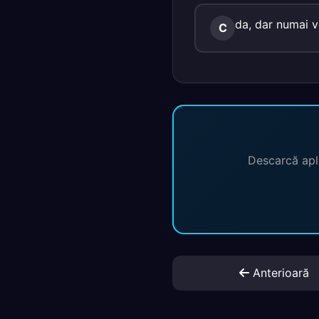
da, dar numai ve
C
Descarcă apli
Anterioară