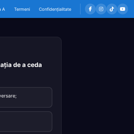
a A
Termeni
Confidențialitate
aţia de a ceda
versare;