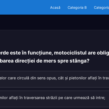
Acasă
Categoria B
Categori
de este în funcţiune, motociclistul are oblig
barea direcţiei de mers spre stânga?
elor care circulă din sens opus, cât şi pietonilor aflaţi în tra
ilor aflaţi în traversarea străzii pe care urmează să intre;