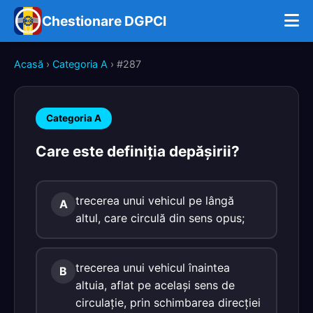
Chestionare DGPCI
Acasă
›
Categoria A
› #287
Categoria A
Care este definiţia depăşirii?
trecerea unui vehicul pe lângă
A
altul, care circulă din sens opus;
trecerea unui vehicul înaintea
B
altuia, aflat pe acelaşi sens de
circulaţie, prin schimbarea direcţiei