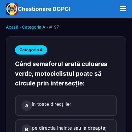
Chestionare DGPCI
Acasă
›
Categoria A
› #197
Categoria A
Când semaforul arată culoarea
verde, motociclistul poate să
circule prin intersecţie:
în toate direcţiile;
A
pe direcţia înainte sau la dreapta;
B