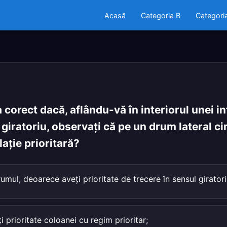
Acasă
Categoria B
Categori
corect dacă, aflându-vă în interiorul unei in
s giratoriu, observaţi că pe un drum lateral c
laţie prioritară?
umul, deoarece aveţi prioritate de trecere în sensul giratori
ţi prioritate coloanei cu regim prioritar;