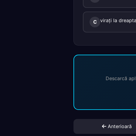
viraţi la dreapta
C
Descarcă apli
Anterioară