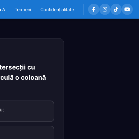
a A
Termeni
Confidențialitate
tersecţii cu
irculă o coloană
u;