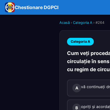
Chestionare DGPCI
Acasă
›
Categoria A
› #264
Categoria A
Cum veţi proceda 
circulaţie în sen
cu regim de circu
vă continuaţi dr
A
opriţi şi acorda
B