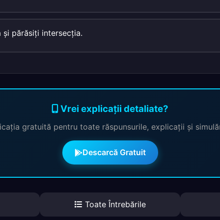
 şi părăsiţi intersecţia.
Vrei explicații detaliate?
cația gratuită pentru toate răspunsurile, explicații și simul
Descarcă Gratuit
Toate Întrebările