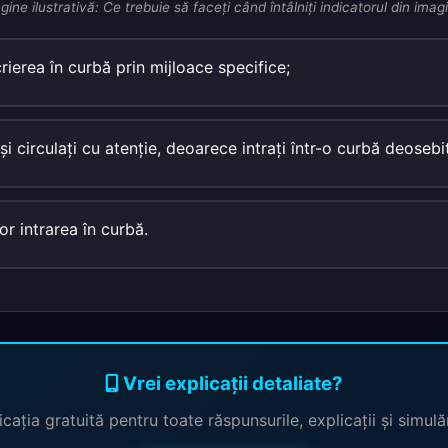
gine ilustrativă: Ce trebuie să faceţi când întâlniţi indicatorul din imag
rierea în curbă prin mijloace specifice;
şi circulaţi cu atenţie, deoarece intraţi într-o curbă deosebi
or intrarea în curbă.
Vrei explicații detaliate?
cația gratuită pentru toate răspunsurile, explicații și simul