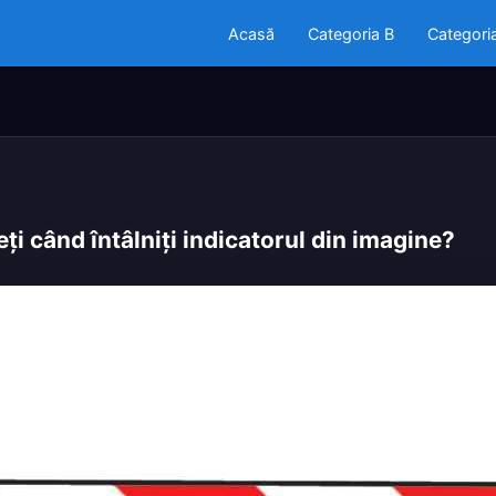
Acasă
Categoria B
Categori
eţi când întâlniţi indicatorul din imagine?