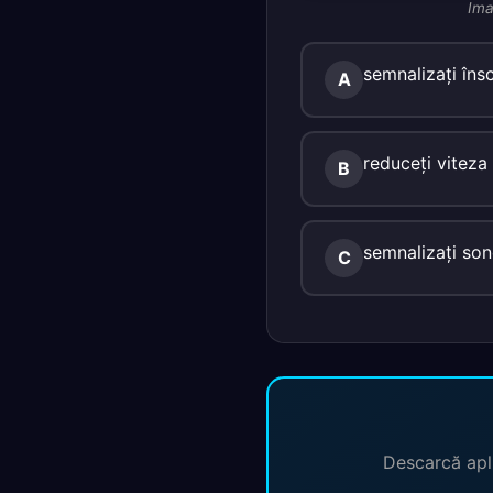
Ima
semnalizaţi însc
A
reduceţi viteza 
B
semnalizaţi son
C
Descarcă apli