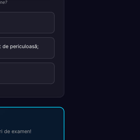
ine?
t de periculoasă;
ări de examen!