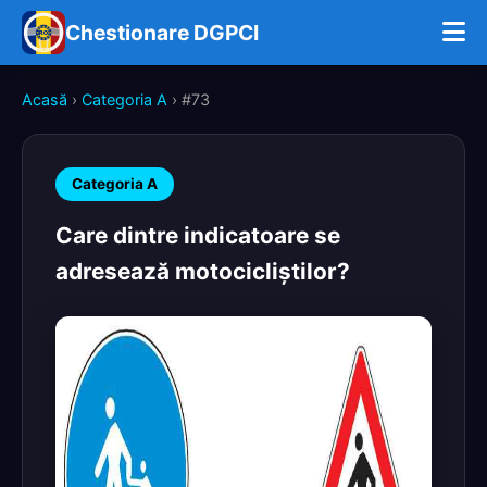
Chestionare DGPCI
Acasă
›
Categoria A
› #73
Categoria A
Care dintre indicatoare se
adresează motocicliştilor?