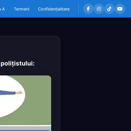
a A
Termeni
Confidențialitate
poliţistului: