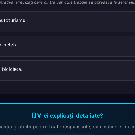
strativă: Precizaţi care dintre vehicule trebuie să oprească la semnalul p
autoturismul;
icicleta;
 bicicleta.
Vrei explicații detaliate?
cația gratuită pentru toate răspunsurile, explicații și simul