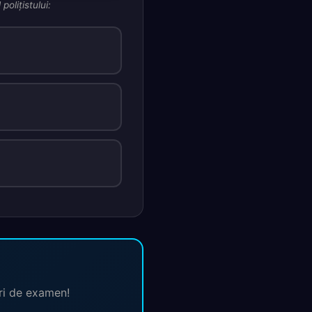
oliţistului:
ări de examen!