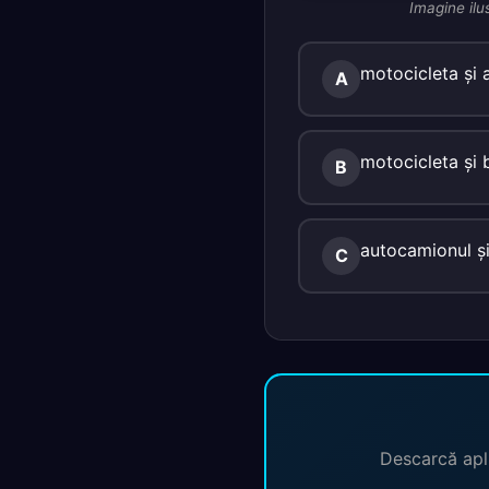
Imagine ilu
motocicleta şi 
A
motocicleta şi b
B
autocamionul şi
C
Descarcă apli