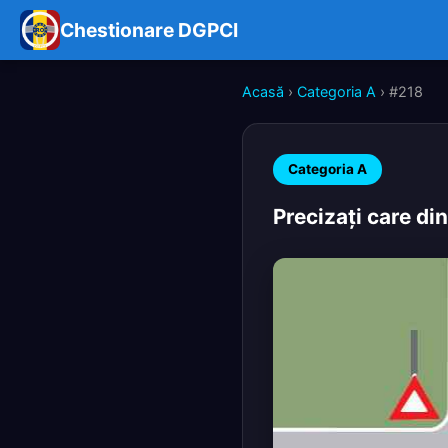
Chestionare DGPCI
Acasă
›
Categoria A
› #218
Categoria A
Precizaţi care di