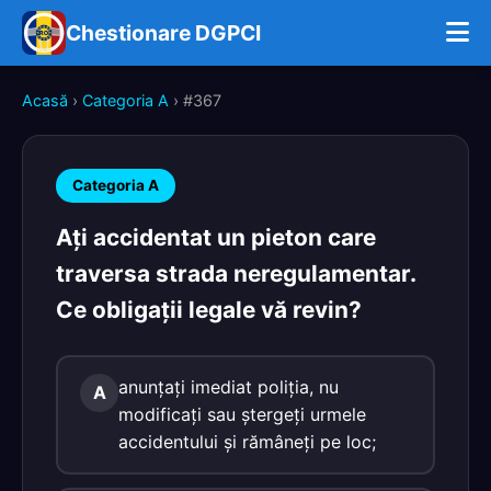
Chestionare DGPCI
Acasă
›
Categoria A
› #367
Categoria A
Aţi accidentat un pieton care
traversa strada neregulamentar.
Ce obligaţii legale vă revin?
anunţaţi imediat poliţia, nu
A
modificaţi sau ştergeţi urmele
accidentului şi rămâneţi pe loc;