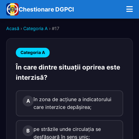
Chestionare DGPCI
Acasă
›
Categoria A
› #17
Categoria A
În care dintre situaţii oprirea este
interzisă?
în zona de acţiune a indicatorului
A
care interzice depăşirea;
pe străzile unde circulaţia se
B
desfăşoară în sens unic;