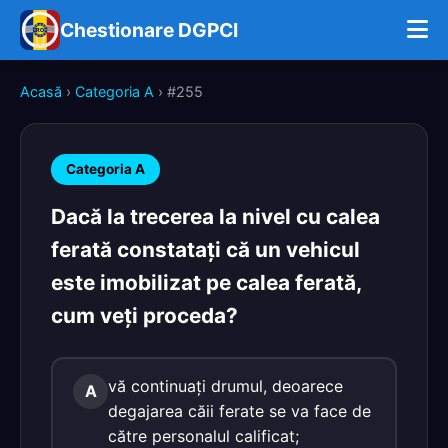
Chestionare DGPCI
Acasă
›
Categoria A
› #255
Categoria A
Dacă la trecerea la nivel cu calea
ferată constataţi că un vehicul
este imobilizat pe calea ferată,
cum veţi proceda?
vă continuaţi drumul, deoarece
A
degajarea căii ferate se va face de
către personalul calificat;