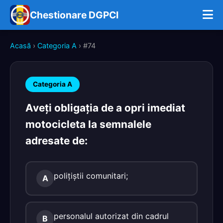
Chestionare DGPCI
Acasă
›
Categoria A
› #74
Categoria A
Aveţi obligaţia de a opri imediat
motocicleta la semnalele
adresate de:
poliţiştii comunitari;
A
personalul autorizat din cadrul
B