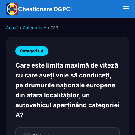
Chestionare DGPCI
Acasă
›
Categoria A
› #53
Categoria A
Care este limita maximă de viteză
cu care aveţi voie să conduceţi,
pe drumurile naţionale europene
din afara localităţilor, un
autovehicul aparţinând categoriei
A?