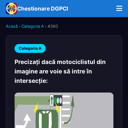
Chestionare DGPCI
Acasă
›
Categoria A
› #360
Categoria A
Precizaţi dacă motociclistul din
imagine are voie să intre în
intersecţie: