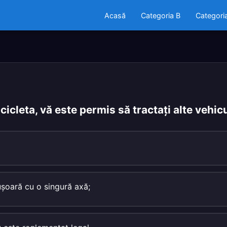
Acasă
Categoria B
Categori
leta, vă este permis să tractaţi alte vehic
şoară cu o singură axă;