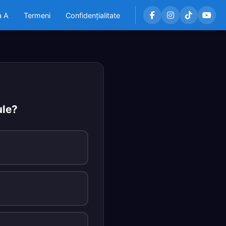
a A
Termeni
Confidențialitate
ule?