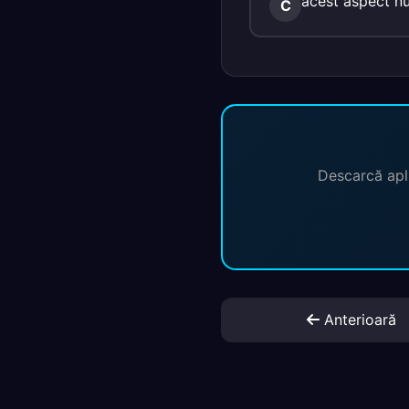
acest aspect nu
C
Descarcă apli
Anterioară