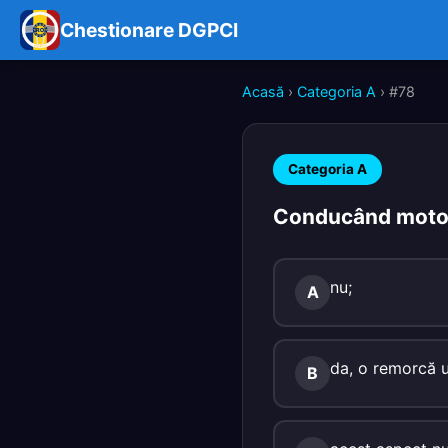
Chestionare DGPCI
Acasă
›
Categoria A
› #78
Categoria A
Conducând motocic
nu;
A
da, o remorcă u
B