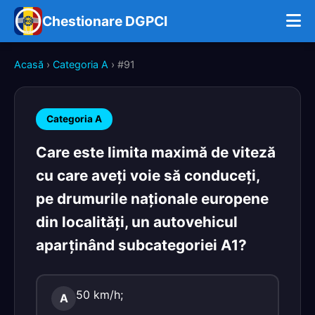
Chestionare DGPCI
Acasă
›
Categoria A
› #91
Categoria A
Care este limita maximă de viteză
cu care aveţi voie să conduceţi,
pe drumurile naţionale europene
din localităţi, un autovehicul
aparţinând subcategoriei A1?
50 km/h;
A