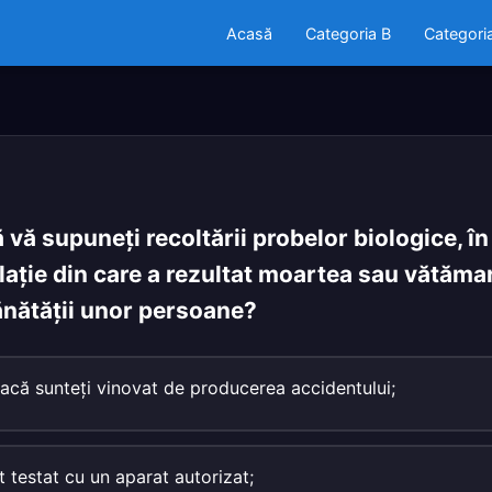
Acasă
Categoria B
Categori
ă vă supuneţi recoltării probelor biologice, în
laţie din care a rezultat moartea sau vătămar
ănătăţii unor persoane?
acă sunteţi vinovat de producerea accidentului;
t testat cu un aparat autorizat;