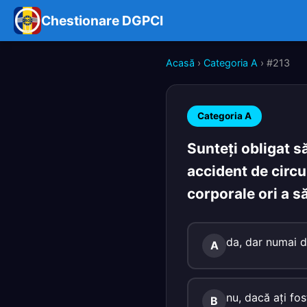
Chestionare DGPCI
Acasă
›
Categoria A
› #213
Categoria A
Sunteţi obligat s
accident de circu
corporale ori a s
da, dar numai d
A
nu, dacă aţi fos
B