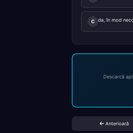
da, în mod neco
C
Descarcă apli
Anterioară