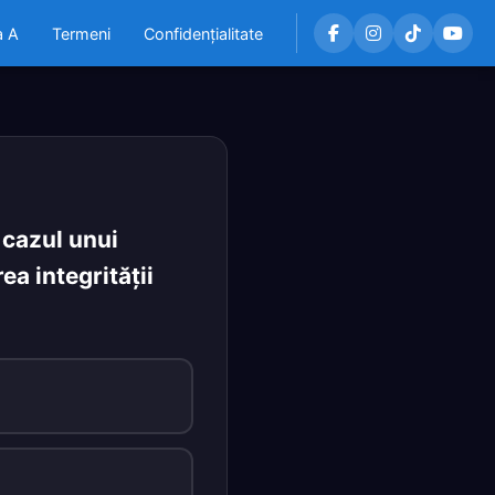
a A
Termeni
Confidențialitate
 cazul unui
ea integrităţii