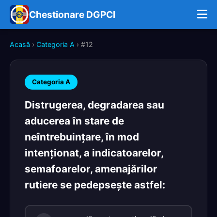
Chestionare DGPCI
Acasă
›
Categoria A
› #12
Categoria A
Distrugerea, degradarea sau
aducerea în stare de
neîntrebuinţare, în mod
intenţionat, a indicatoarelor,
semafoarelor, amenajărilor
rutiere se pedepseşte astfel: