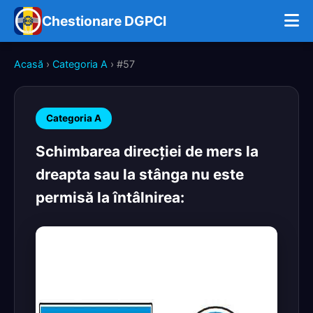
Chestionare DGPCI
Acasă
›
Categoria A
› #57
Categoria A
Schimbarea direcţiei de mers la
dreapta sau la stânga nu este
permisă la întâlnirea: