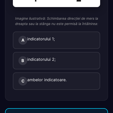
Imagine ilustrativă: Schimbarea direcţiei de mers la
dreapta sau la stânga nu este permisă la întâlnirea:
indicatorului 1;
A
indicatorului 2;
B
ambelor indicatoare.
C