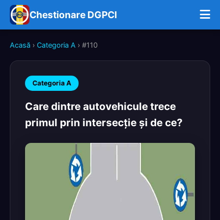
Chestionare DGPCI
Acasă
›
Categoria A
› #110
Categoria A
Care dintre autovehicule trece
primul prin intersecţie şi de ce?