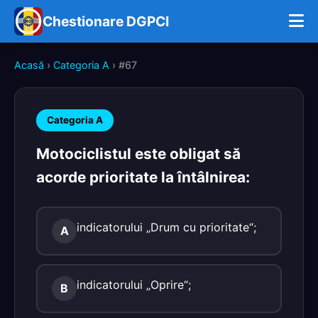
Chestionare DGPCI
Acasă
›
Categoria A
› #67
Categoria A
Motociclistul este obligat să
acorde prioritate la întâlnirea:
indicatorului „Drum cu prioritate“;
A
indicatorului „Oprire“;
B