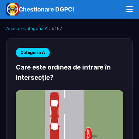
Chestionare DGPCI
Acasă
›
Categoria A
› #167
Categoria A
Care este ordinea de intrare în
intersecţie?