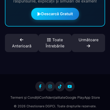
răspunsurile, explicații și simulări de examen!
Descarcă Gratuit
Toate
Următoare
Anterioară
Întrebările
Termeni și Condiții
Confidențialitate
Google Play
App Store
© 2026 Chestionare DGPCI. Toate drepturile rezervate.