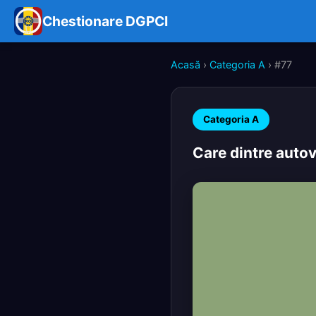
Chestionare DGPCI
Acasă
›
Categoria A
› #77
Categoria A
Care dintre autov