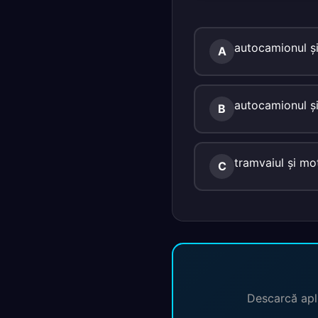
autocamionul şi
A
autocamionul şi
B
tramvaiul şi mo
C
Descarcă apli