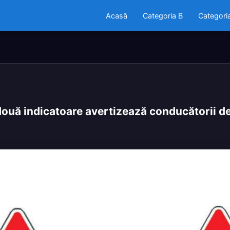
Acasă
Categoria B
Categori
două indicatoare avertizează conducătorii d