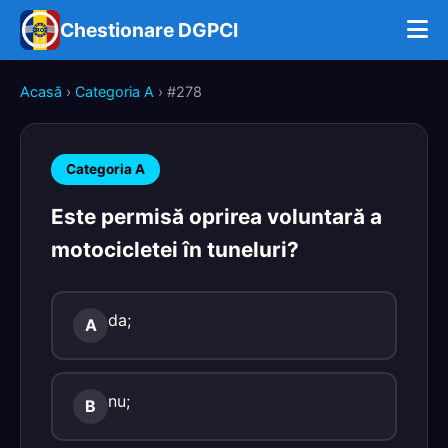
Chestionare DGPCI
Acasă
›
Categoria A
› #278
Categoria A
Este permisă oprirea voluntară a
motocicletei în tuneluri?
da;
A
nu;
B