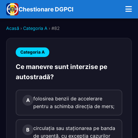
Chestionare DGPCI
Acasă
›
Categoria A
› #82
Categoria A
Ce manevre sunt interzise pe
autostradă?
folosirea benzii de accelerare
A
pentru a schimba direcţia de mers;
circulaţia sau staţionarea pe banda
B
de urgenţă, cu excepţia cazurilor