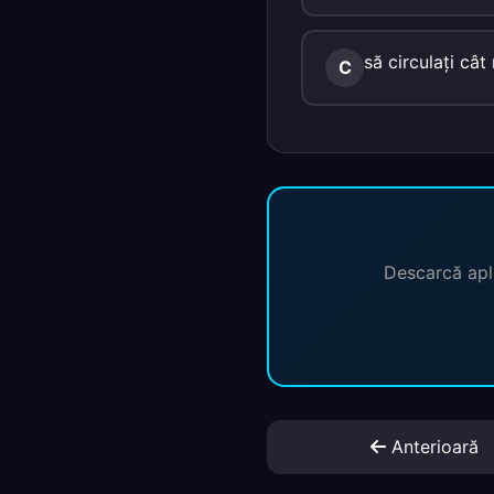
să circulaţi câ
C
Descarcă apli
Anterioară