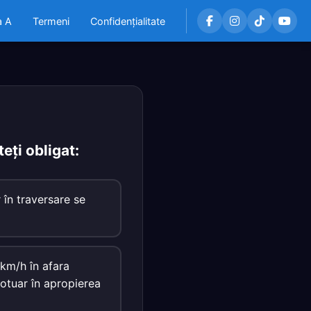
a A
Termeni
Confidențialitate
eţi obligat:
 în traversare se
 km/h în afara
rotuar în apropierea