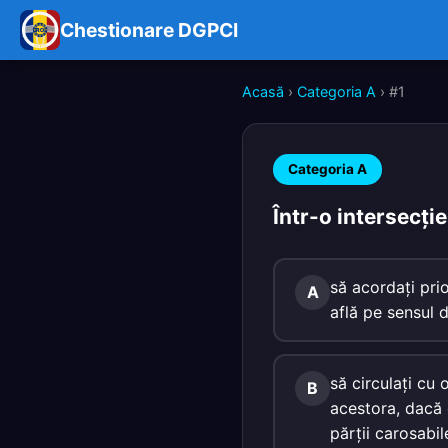
Chestionare DGPCI
Acasă
›
Categoria A
› #1
Categoria A
Într-o intersecţi
să acordaţi pri
A
află pe sensul 
să circulaţi cu
B
acestora, dacă 
părţii carosabi