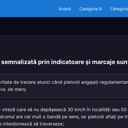
Acasă
Categoria B
Categori
e semnalizată prin indicatoare şi marcaje sunt
oritate de trecere atunci când pietonii angajaţi regulamentar
dvs. de mers;
 o viteză care să nu depăşească 30 km/h în localităţi sau 50
drumul are cel mult o bandă pe sens, iar pietonii aflaţi pe t
le intenţionează să traverseze;