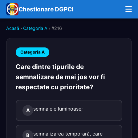
Chestionare DGPCI
Acasă
›
Categoria A
› #216
Categoria A
Care dintre tipurile de
semnalizare de mai jos vor fi
respectate cu prioritate?
semnalele luminoase;
A
semnalizarea temporară, care
B