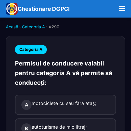
Chestionare DGPCI
Acasă
›
Categoria A
› #290
Categoria A
Permisul de conducere valabil
pentru categoria A vă permite să
conduceţi:
motociclete cu sau fără ataş;
A
autoturisme de mic litraj;
B