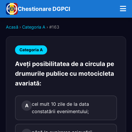
Chestionare DGPCI
Acasă
›
Categoria A
› #163
Categoria A
Aveţi posibilitatea de a circula pe
drumurile publice cu motocicleta
avariată:
cel mult 10 zile de la data
A
constatării evenimentului;