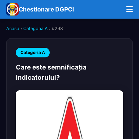
Chestionare DGPCI
Acasă
›
Categoria A
› #298
Categoria A
Care este semnificaţia
indicatorului?