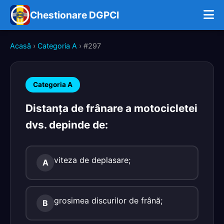
Chestionare DGPCI
Acasă
›
Categoria A
› #297
Categoria A
Distanţa de frânare a motocicletei
dvs. depinde de:
viteza de deplasare;
A
grosimea discurilor de frână;
B