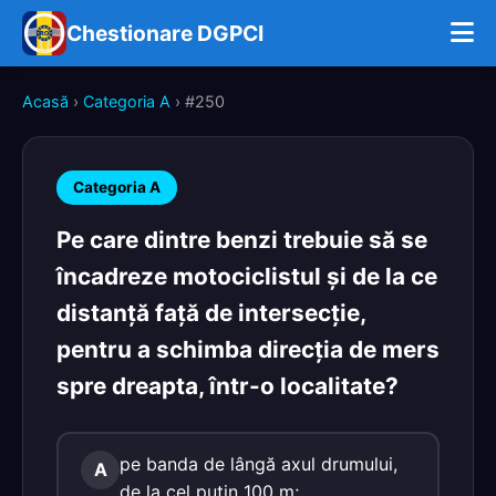
Chestionare DGPCI
Acasă
›
Categoria A
› #250
Categoria A
Pe care dintre benzi trebuie să se
încadreze motociclistul şi de la ce
distanţă faţă de intersecţie,
pentru a schimba direcţia de mers
spre dreapta, într-o localitate?
pe banda de lângă axul drumului,
A
de la cel puţin 100 m;