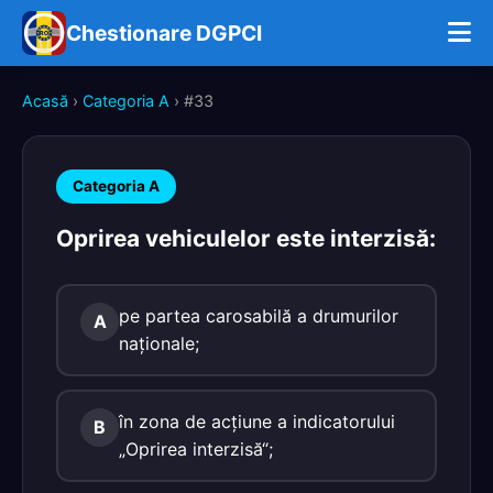
Chestionare DGPCI
Acasă
›
Categoria A
› #33
Categoria A
Oprirea vehiculelor este interzisă:
pe partea carosabilă a drumurilor
A
naţionale;
în zona de acţiune a indicatorului
B
„Oprirea interzisă“;