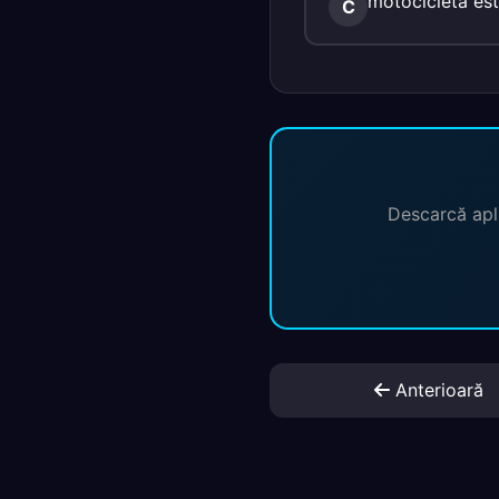
motocicleta est
C
Descarcă apli
Anterioară