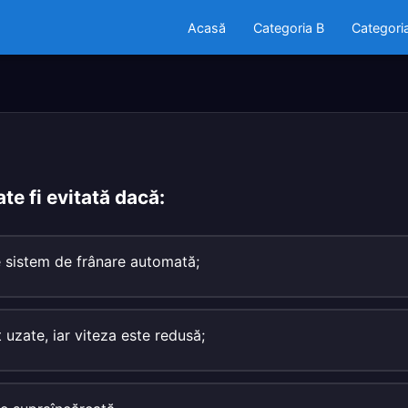
Acasă
Categoria B
Categori
e fi evitată dacă:
 sistem de frânare automată;
 uzate, iar viteza este redusă;