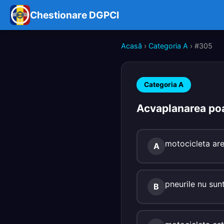
Chestionare DGPCI
Acasă
›
Categoria A
› #305
Categoria A
Acvaplanarea poat
motocicleta are
A
pneurile nu sunt
B